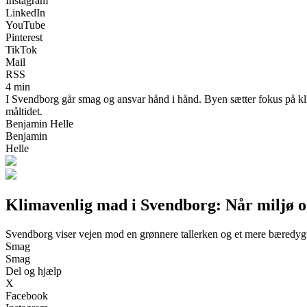
Instagram
LinkedIn
YouTube
Pinterest
TikTok
Mail
RSS
4 min
I Svendborg går smag og ansvar hånd i hånd. Byen sætter fokus på kli
måltidet.
Benjamin Helle
Benjamin
Helle
Klimavenlig mad i Svendborg: Når miljø o
Svendborg viser vejen mod en grønnere tallerken og et mere bæredygt
Smag
Smag
Del og hjælp
X
Facebook