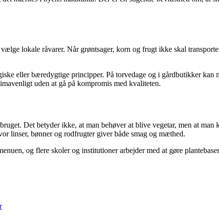
vælge lokale råvarer. Når grøntsager, korn og frugt ikke skal transpor
ske eller bæredygtige principper. På torvedage og i gårdbutikker kan ma
e klimavenligt uden at gå på kompromis med kvaliteten.
bruget. Det betyder ikke, at man behøver at blive vegetar, men at man ka
or linser, bønner og rodfrugter giver både smag og mæthed.
menuen, og flere skoler og institutioner arbejder med at gøre plantebaser
r