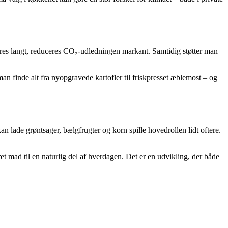
teres langt, reduceres CO₂-udledningen markant. Samtidig støtter man
n finde alt fra nyopgravede kartofler til friskpresset æblemost – og
n lade grøntsager, bælgfrugter og korn spille hovedrollen lidt oftere.
et mad til en naturlig del af hverdagen. Det er en udvikling, der både