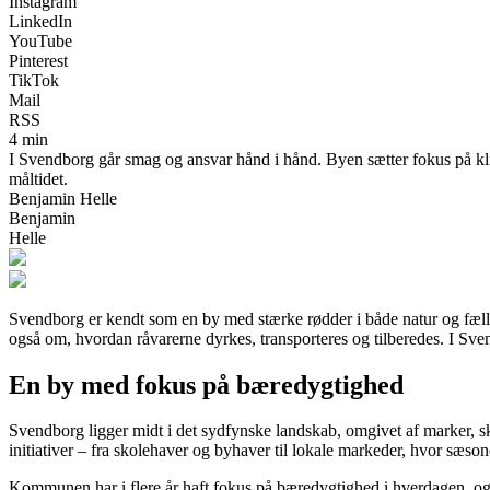
Instagram
LinkedIn
YouTube
Pinterest
TikTok
Mail
RSS
4 min
I Svendborg går smag og ansvar hånd i hånd. Byen sætter fokus på kli
måltidet.
Benjamin Helle
Benjamin
Helle
Svendborg er kendt som en by med stærke rødder i både natur og fæll
også om, hvordan råvarerne dyrkes, transporteres og tilberedes. I Sven
En by med fokus på bæredygtighed
Svendborg ligger midt i det sydfynske landskab, omgivet af marker, s
initiativer – fra skolehaver og byhaver til lokale markeder, hvor sæson
Kommunen har i flere år haft fokus på bæredygtighed i hverdagen, og d