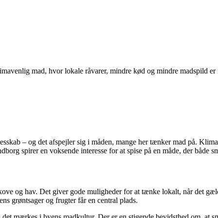
mavenlig mad, hvor lokale råvarer, mindre kød og mindre madspild er n
esskab – og det afspejler sig i måden, mange her tænker mad på. Klima
dborg spirer en voksende interesse for at spise på en måde, der både sm
kove og hav. Det giver gode muligheder for at tænke lokalt, når det gæ
ens grøntsager og frugter får en central plads.
et mærkes i byens madkultur. Der er en stigende bevidsthed om, at små 