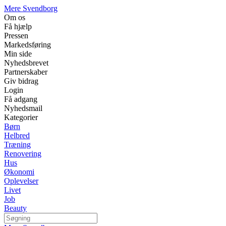
Mere Svendborg
Om os
Få hjælp
Pressen
Markedsføring
Min side
Nyhedsbrevet
Partnerskaber
Giv bidrag
Login
Få adgang
Nyhedsmail
Kategorier
Børn
Helbred
Træning
Renovering
Hus
Økonomi
Oplevelser
Livet
Job
Beauty