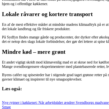
hjem og i offentlige køkkener.
Lokale råvarer og kortere transport
En af de mest effektive måder at mindske madens klimaaftryk på er at 
det lokale landbrug og får friskere produkter.
På Sydfyn findes mange gårde og producenter, der dyrker efter økologi
det er netop den slags lokale forbindelser, der gør det lettere at spis
Mindre kød – mere grønt
Et andet vigtigt skridt mod klimavenlig mad er at skrue ned for kødfor
Mange svendborgensere eksperimenterer med plantebaserede retter, hv
Byens caféer og spisesteder har i stigende grad taget grønne retter på 
gavner klimaet og inspirerer til nye smagsoplevelser.
Læs også:
Nye rytmer i køkkenet: Når arbejdstider ændrer Svendborgs madvane
Smag