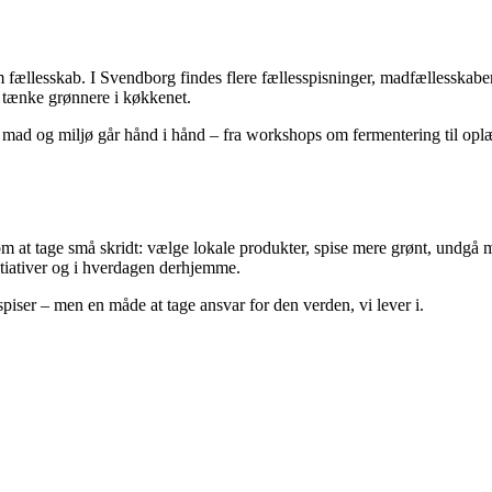
fællesskab. I Svendborg findes flere fællesspisninger, madfællesskab
at tænke grønnere i køkkenet.
r mad og miljø går hånd i hånd – fra workshops om fermentering til opl
om at tage små skridt: vælge lokale produkter, spise mere grønt, undg
itiativer og i hverdagen derhjemme.
spiser – men en måde at tage ansvar for den verden, vi lever i.