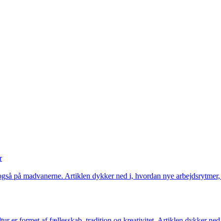
r
et også på madvanerne. Artiklen dykker ned i, hvordan nye arbejdsrytm
ur er formet af fællesskab, tradition og kreativitet. Artiklen dykker ned 