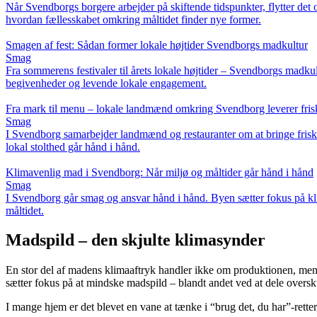
Når Svendborgs borgere arbejder på skiftende tidspunkter, flytter d
hvordan fællesskabet omkring måltidet finder nye former.
Smagen af fest: Sådan former lokale højtider Svendborgs madkultur
Smag
Fra sommerens festivaler til årets lokale højtider – Svendborgs madkult
begivenheder og levende lokale engagement.
Fra mark til menu – lokale landmænd omkring Svendborg leverer frisk
Smag
I Svendborg samarbejder landmænd og restauranter om at bringe friskh
lokal stolthed går hånd i hånd.
Klimavenlig mad i Svendborg: Når miljø og måltider går hånd i hånd
Smag
I Svendborg går smag og ansvar hånd i hånd. Byen sætter fokus på kli
måltidet.
Madspild – den skjulte klimasynder
En stor del af madens klimaaftryk handler ikke om produktionen, men o
sætter fokus på at mindske madspild – blandt andet ved at dele overs
I mange hjem er det blevet en vane at tænke i “brug det, du har”-retter