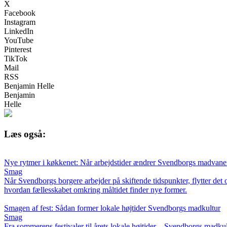
X
Facebook
Instagram
LinkedIn
YouTube
Pinterest
TikTok
Mail
RSS
Benjamin Helle
Benjamin
Helle
Læs også:
Nye rytmer i køkkenet: Når arbejdstider ændrer Svendborgs madvane
Smag
Når Svendborgs borgere arbejder på skiftende tidspunkter, flytter d
hvordan fællesskabet omkring måltidet finder nye former.
Smagen af fest: Sådan former lokale højtider Svendborgs madkultur
Smag
Fra sommerens festivaler til årets lokale højtider – Svendborgs madkult