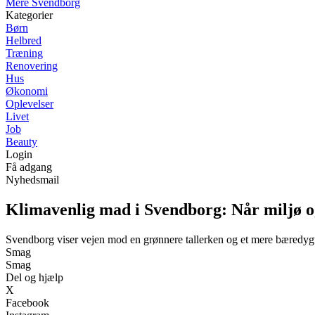
Mere Svendborg
Kategorier
Børn
Helbred
Træning
Renovering
Hus
Økonomi
Oplevelser
Livet
Job
Beauty
Login
Få adgang
Nyhedsmail
Klimavenlig mad i Svendborg: Når miljø o
Svendborg viser vejen mod en grønnere tallerken og et mere bæredygt
Smag
Smag
Del og hjælp
X
Facebook