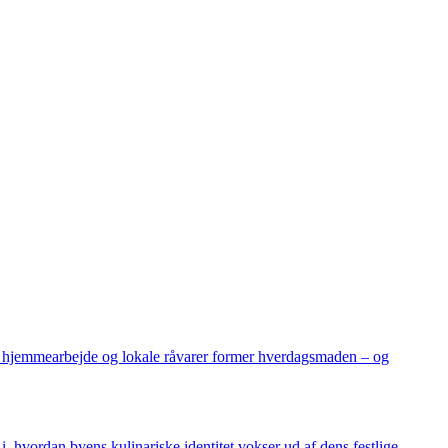
er, hjemmearbejde og lokale råvarer former hverdagsmaden – og
i, hvordan byens kulinariske identitet vokser ud af dens festlige