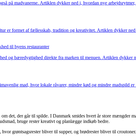
et også på madvanerne. Artiklen dykker ned i, hvordan nye arbejdsrytm
ur er formet af fællesskab, tradition og kreativitet. Artiklen dykker ned 
hed til byens restauranter
ed og bæredygtighed direkte fra marken til menuen. Artiklen dykker ne
mavenlig mad, hvor lokale råvarer, mindre kød og mindre madspild er n
m det, der går til spilde. I Danmark smides hvert år store mængder mad 
kudsmad, bruge rester kreativt og planlægge indkøb bedre.
, hvor grøntsagsrester bliver til supper, og brødrester bliver til crouton