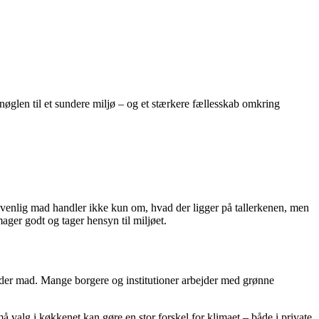
øglen til et sundere miljø – og et stærkere fællesskab omkring
venlig mad handler ikke kun om, hvad der ligger på tallerkenen, men
ager godt og tager hensyn til miljøet.
lder mad. Mange borgere og institutioner arbejder med grønne
valg i køkkenet kan gøre en stor forskel for klimaet – både i private