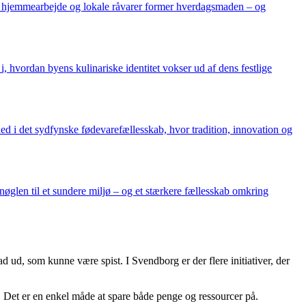
er, hjemmearbejde og lokale råvarer former hverdagsmaden – og
i, hvordan byens kulinariske identitet vokser ud af dens festlige
d i det sydfynske fødevarefællesskab, hvor tradition, innovation og
øglen til et sundere miljø – og et stærkere fællesskab omkring
ud, som kunne være spist. I Svendborg er der flere initiativer, der
er. Det er en enkel måde at spare både penge og ressourcer på.