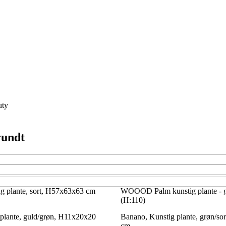
uty
rundt
ig plante, sort, H57x63x63 cm
WOOOD Palm kunstig plante - g
(H:110)
plante, guld/grøn, H11x20x20
Banano, Kunstig plante, grøn/s
cm