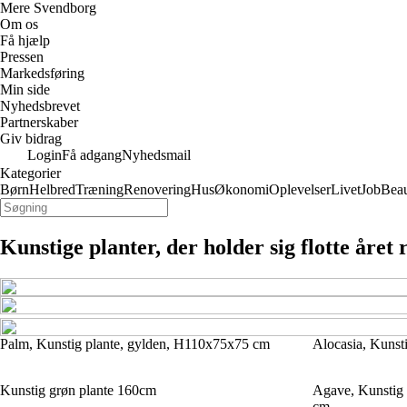
Mere Svendborg
Om os
Få hjælp
Pressen
Markedsføring
Min side
Nyhedsbrevet
Partnerskaber
Giv bidrag
Login
Få adgang
Nyhedsmail
Kategorier
Børn
Helbred
Træning
Renovering
Hus
Økonomi
Oplevelser
Livet
Job
Bea
Kunstige planter, der holder sig flotte året 
Palm, Kunstig plante, gylden, H110x75x75 cm
Alocasia, Kunst
Kunstig grøn plante 160cm
Agave, Kunstig 
cm