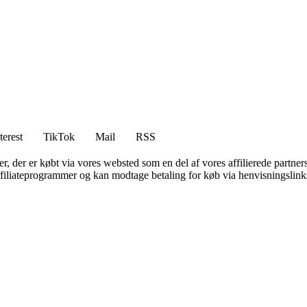
terest
TikTok
Mail
RSS
ter, der er købt via vores websted som en del af vores affilierede partne
affiliateprogrammer og kan modtage betaling for køb via henvisningslinks